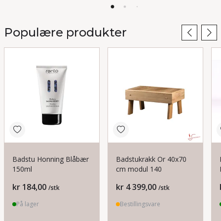
badstuovner. Med en mengde variasjoner av
steinmengde.
Se utvalget her
Populære produkter
Badstu Honning Blåbær
Badstukrakk Or 40x70
150ml
cm modul 140
Pris
Pris
kr 184,00
kr 4 399,00
/stk
/stk
På lager
Bestillingsvare