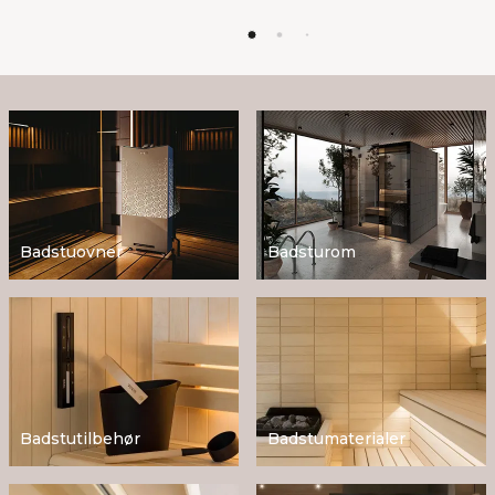
Badstuovner
Badsturom
Badstutilbehør
Badstumaterialer