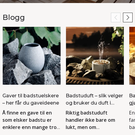
Vil du lese mer om badstu?
Blogg
Så kan du sjekke ut bloggen vår, hvor vi legger ut artikler
som kanskje kan være til nytte for deg.
Les mer
Gaver til badstuelskere
Badstuduft – slik velger
Ba
– her får du gaveideene
og bruker du duft i
gj
badstuen
sp
Å finne en gave til en
Riktig badstuduft
En
som elsker badstu er
handler ikke bare om
fa
enklere enn mange tror.
lukt, men om
ba
Badstufolk er nemlig en
stemningen du ønsker å
sk