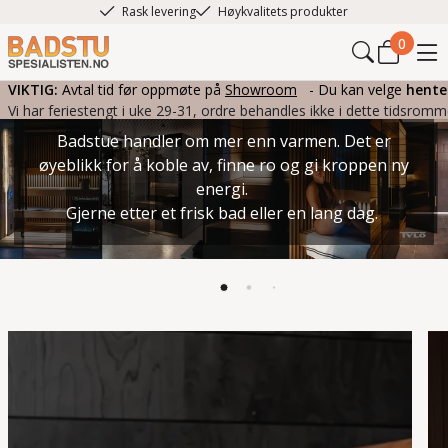
Rask levering
Høykvalitets produkter
0
VIKTIG:
Avtal tid før oppmøte på
Showroom
- Du kan velge
hente
Ro, varme og ny energi
Vi har feriestengt i uke 29-31, ordre behandles ikke i dette tidsromm
Badstue handler om mer enn varmen. Det er
øyeblikk for å koble av, finne ro og gi kroppen ny
energi.
Gjerne etter et frisk bad eller en lang dag.