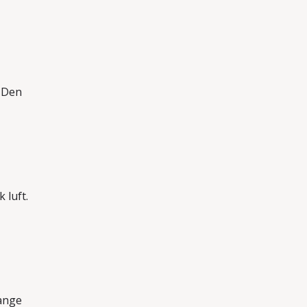
. Den
 luft.
ange