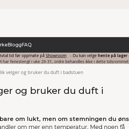
rke
Blogg
FAQ
vtal tid før oppmøte på
Showroom
- Du kan velge
hente på lager
Vi har feriestengt i uke 29-31, ordre behandles ikke i dette tidsrommet
lik velger og bruker du duft i badstuen
ger og bruker du duft i
e bare om lukt, men om stemningen du øn
andler om mer enn temperatur. Med noen få