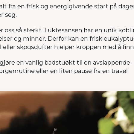
lt fra en frisk og energigivende start på dagen
er seg.
er oss så sterkt. Luktesansen har en unik kobli
elser og minner. Derfor kan en frisk eukalypt
 eller skogsdufter hjelper kroppen med å finn
gjøre en vanlig badstuøkt til en avslappende
genrutine eller en liten pause fra en travel