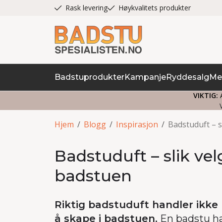
Rask levering
Høykvalitets produkter
Badstuprodukter
Kampanje
Ryddesalg
Me
VIKTIG:
A
Hjem
/
Blogg
/
Inspirasjon
/
Badstuduft – s
Badstuduft – slik vel
badstuen
Riktig badstuduft handler ikk
å skape i badstuen.
En badstu h