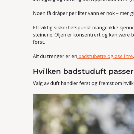
Noen få dråper per liter vann er nok – mer gi
Ett viktig sikkerhetspunkt mange ikke kjenner t
steinene. Oljen er konsentrert og kan være b
først.
Alt du trenger er en
badstubøtte og øse i tre
Hvilken badstuduft passer
Valg av duft handler først og fremst om hvil