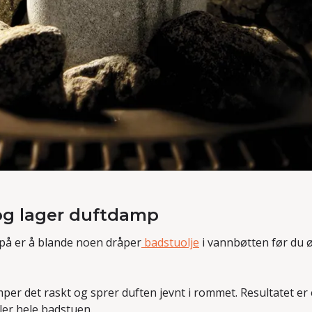
 og lager duftdamp
 på er å blande noen dråper
badstuolje
i vannbøtten før du 
per det raskt og sprer duften jevnt i rommet. Resultatet er
ler hele badstuen.