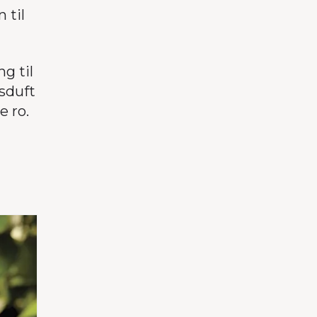
 til
ng til
usduft
e ro.