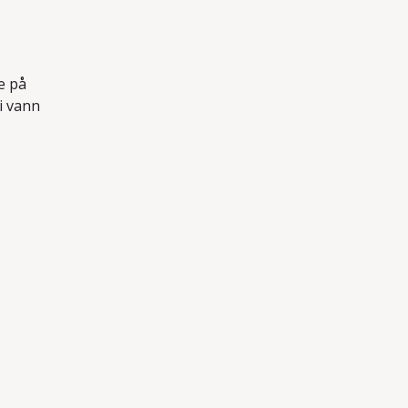
te på
i vann