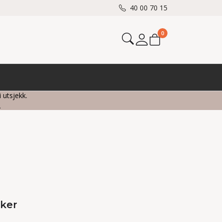
40 00 70 15
0
Mine sider
i utsjekk.
.
sker