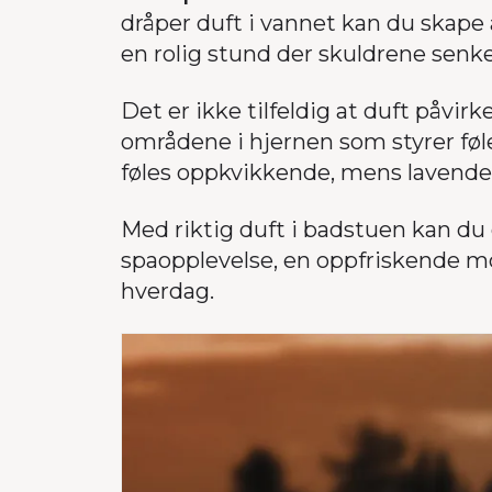
dråper duft i vannet kan du skape a
en rolig stund der skuldrene senk
Det er ikke tilfeldig at duft påvirk
områdene i hjernen som styrer føl
føles oppkvikkende, mens lavendel
Med riktig duft i badstuen kan du 
spaopplevelse, en oppfriskende mor
hverdag.