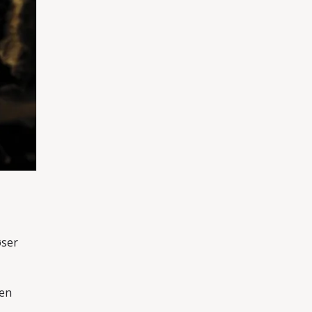
øser
 en