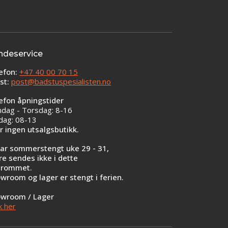
ndeservice
efon:
+47 40 00 70 15
st:
post@badstuspesialisten.no
efon åpningstider
dag - Torsdag: 8-16
dag: 08-13
er ingen utsalgsbutikk.
har sommerstengt uke 29 - 31,
re sendes ikke i dette
srommet.
wroom og lager er stengt i ferien.
wroom / Lager
k her