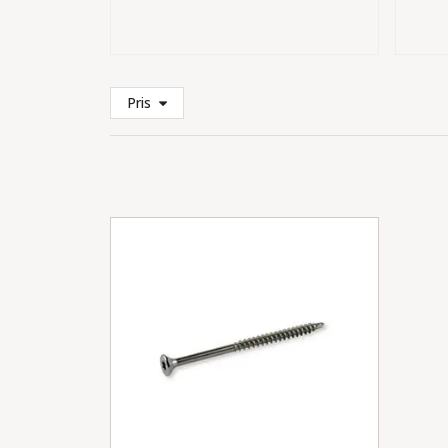
Vi har ikke alltid alle materialer og le
hjelper deg gjerne med å skaffe det du
med oss
dersom du ikke finner ønsket 
benkebord. Vær oppmerksom på at pri
Pris
og vi splitter ikke pakker. Vi tar forb
varer og leveringstid.
Ønsker du en personlig og holdbar løsn
Utforsk vårt utvalg og kontakt oss for
behov. Vi hjelper deg med alt fra valg av
dimensjon, slik at badstuen blir akkura
planleggingen i dag og skap en deilig p