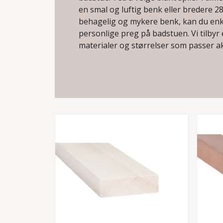
en smal og luftig benk eller bredere 2
behagelig og mykere benk, kan du enke
personlige preg på badstuen. Vi tilbyr 
materialer og størrelser som passer a
Materialvalg for holdb
badstubenkebord
Velg mellom lys ubehandlet osp og or 
og lys overflate, eller Thermo Osp og
varmebehandlet for ekstra holdbarhet
fuktige miljøet i badstuen. Disse materi
badstubenkebord og sikrer lang leveti
standard.