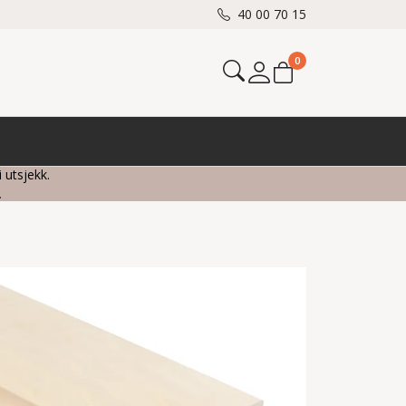
40 00 70 15
0
Mine sider
i utsjekk.
.