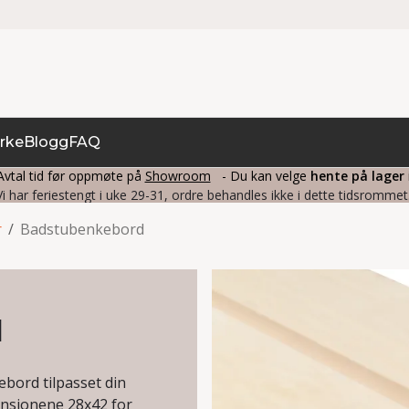
rke
Blogg
FAQ
vtal tid før oppmøte på
Showroom
- Du kan velge
hente på lager
Vi har feriestengt i uke 29-31, ordre behandles ikke i dette tidsrommet
r
/
Badstubenkebord
d
bord tilpasset din
mensjonene 28x42 for