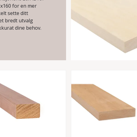
8x160 for en mer
lt sette ditt
et bredt utvalg
kkurat dine behov.
are
som gir en naturlig
 Thermo Or som er
 i det varme og
alene er ideelle for
d og god hygienisk