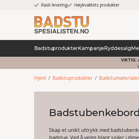
Rask levering
Høykvalitets produkter
Badstuprodukter
Kampanje
Ryddesalg
Me
VIKTIG:
A
Hjem
/
Badstuprodukter
/
Badstumateriale
Badstubenkebor
Skap et unikt uttrykk med badstubenke
badstue. Ved å velge blant spiler i di