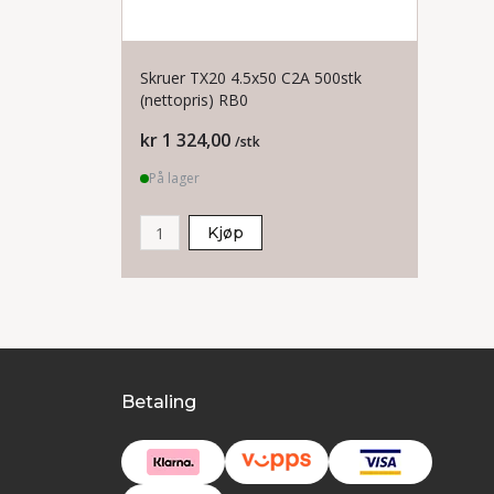
Skruer TX20 4.5x50 C2A 500stk
(nettopris) RB0
Pris
kr 1 324,00
/stk
På lager
Kjøp
Betaling