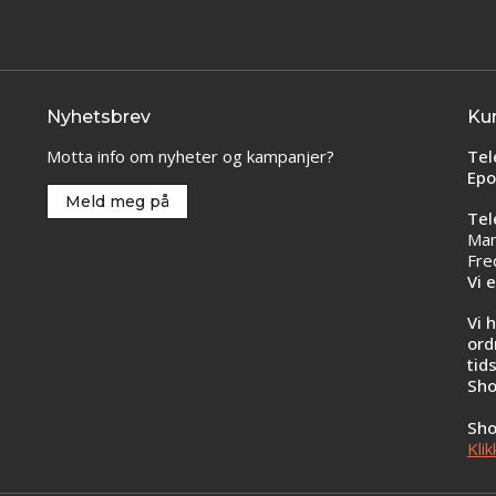
Nyhetsbrev
Ku
Motta info om nyheter og kampanjer?
Tel
Epo
Meld meg på
Tel
Man
Fre
Vi 
Vi 
ord
tid
Sho
Sho
Klik