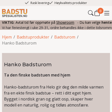
Rask levering
Høykvalitets produkter
0
VIKTIG:
Avtal tid før oppmøte på
Showroom
- Du kan velge
hente
Vi har feriestengt i uke 29-31, ordre behandles ikke i dette tidsromm
Hjem
/
Badstuprodukter
/
Badsturom
/
Hanko Badsturom
Hanko Badsturom
Ta den finske badstuen med hjem
Hanko-badsturom fra Helo gir deg den milde varmen
fra en ekte finsk badstue – rett i ditt eget hjem.
Bygget i nordisk gran og glatt osp, skaper hver
modell en naturlig, rolig og tidløs atmosfære.