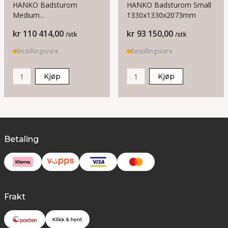
HANKO Badsturom
HANKO Badsturom Small
Medium
1330x1330x2073mm
1585x1585x2073mm
Pris
Pris
kr 110 414,00
kr 93 150,00
/stk
/stk
Bestillingsvare
Bestillingsvare
Kjøp
Kjøp
Betaling
Frakt