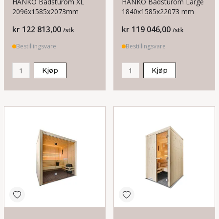
HANKO Badsturom XL
HANKO Badsturom Large
2096x1585x2073mm
1840x1585x22073 mm
Pris
Pris
kr 122 813,00
kr 119 046,00
/stk
/stk
Bestillingsvare
Bestillingsvare
Kjøp
Kjøp