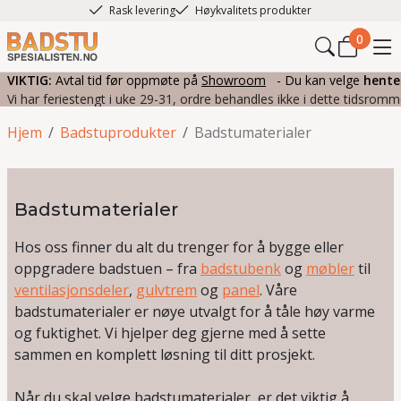
Rask levering
Høykvalitets produkter
0
VIKTIG:
Avtal tid før oppmøte på
Showroom
- Du kan velge
hente
Vi har feriestengt i uke 29-31, ordre behandles ikke i dette tidsromm
Hjem
/
Badstuprodukter
/
Badstumaterialer
Badstumaterialer
Hos oss finner du alt du trenger for å bygge eller
oppgradere badstuen – fra
badstubenk
og
møbler
til
ventilasjonsdeler
,
gulvtrem
og
panel
. Våre
badstumaterialer er nøye utvalgt for å tåle høy varme
og fuktighet. Vi hjelper deg gjerne med å sette
sammen en komplett løsning til ditt prosjekt.
Når du skal velge badstumaterialer, er det viktig å