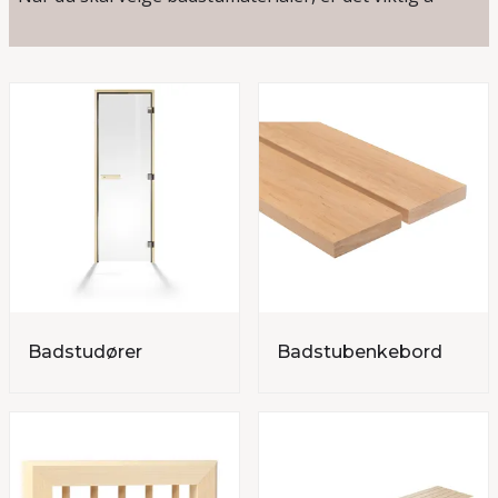
bruke tresorter som tåler belastningen over tid. Vi
tilbyr et bredt utvalg av osp, or og gran – treslag som
er velegnet til badstumiljøer på grunn av deres lave
varmeledningsevne og motstand mot fukt og
mikroorganismer. Disse materialene egner seg
spesielt godt til badstubenk, panel og ryggstøtter, og
sørger for en trygg og behagelig opplevelse.
Badstumaterialer av høy
kvalitet
Badstudører
Badstubenkebord
Sikkerhet og komfort er avgjørende i enhver badstu.
Vi fører godkjente badstudører som alltid åpnes
utover og aldri kan låses med nøkkel. Vi tilbyr også
gulvtremmer som gir stabilt og sklisikkert underlag,
og vi legger stor vekt på godt ventilasjonsutstyr for å