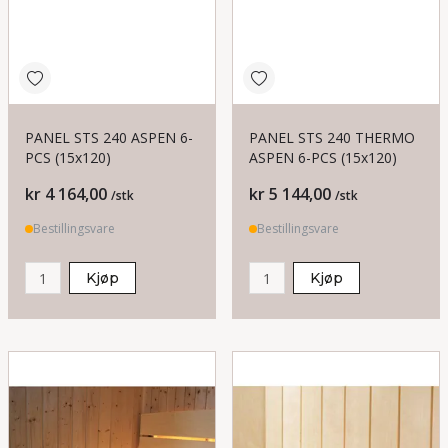
PANEL STS 240 ASPEN 6-
PANEL STS 240 THERMO
PCS (15x120)
ASPEN 6-PCS (15x120)
Pris
Pris
kr 4 164,00
kr 5 144,00
/stk
/stk
Bestillingsvare
Bestillingsvare
Kjøp
Kjøp