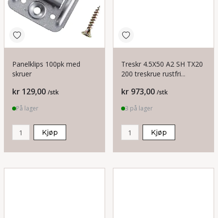
Panelklips 100pk med
Treskr 4.5X50 A2 SH TX20
skruer
200 treskrue rustfri
senkhode S+P
Pris
Pris
kr 129,00
kr 973,00
/stk
/stk
På lager
3 på lager
Kjøp
Kjøp