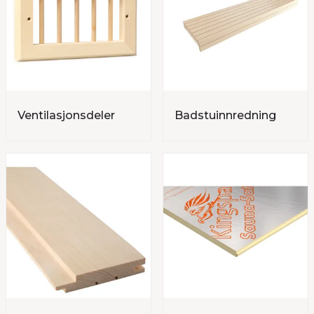
sikre effektiv luftsirkulasjon og fjerning av
overskuddsdamp. Hos oss kan du være trygg på at alt
badstumateriale holder høy kvalitet. Vi sørger for at
du får et sikkert og funksjonelt badstumiljø – slik at
du kan fokusere på det viktigste: å slappe av.
Ventilasjonsdeler
Badstuinnredning
Skreddersydde materialpakker
og rådgivning
Enten du planlegger en ny badstu eller skal
oppgradere en eksisterende, kan vi hjelpe deg å sette
sammen riktige badstumaterialer basert på rommets
størrelse, bruk og estetikk. Med over 20 års erfaring
og tilgang til markedets ledende merkevarer, tilbyr vi
rådgivning og materialpakker som gjør
byggeprosessen trygg, effektiv og helhetlig. Ta
kontakt med oss i dag!