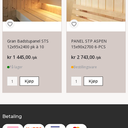
Gran Badstupanel STS
PANEL STP ASPEN
12x95x2400 pk à 10
15x90x2700 6-PCS
Pris
Pris
kr 1 445,00
kr 2 743,00
/pk
/pk
På lager
Bestillingsvare
Kjøp
Kjøp
Betaling