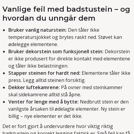
Vanlige feil med badstustein – og
hvordan du unngår dem
Bruker vanlig naturstein:
Den tåler ikke
temperatursjokket og brytes raskt ned. Støvet kan
ødelegge elementene.
Bruker dekorstein som funksjonell stein:
Dekorstein
er ikke produsert for direkte kontakt med elementene
og tåler ikke belastningen.
Stapper steinen for hardt ned:
Elementene tåler ikke
press. Legg alltid steinen forsiktig.
Dekker luftekamrene:
På ovner med steinkammer
skal sidekamrene alltid stå åpne.
Venter for lenge med å bytte:
Nedbrutt stein er den
vanligste årsaken til ødelagte elementer. Ny stein er
billig – nye elementer er det ikke.
Det er fort gjort å undervurdere hvor viktig riktig
badstustein og korrekt legging faktisk er. Små feil kan få