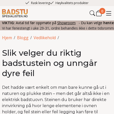
Rask levering
Høykvalitets produkter
0
VIKTIG:
Avtal tid før oppmøte på
Showroom
- Du kan velge
hente
Vi har feriestengt i uke 29-31, ordre behandles ikke i dette tidsromm
Hjem
/
Blogg
/
Vedlikehold
/
Slik velger du riktig
badstustein og unngår
dyre feil
Det hadde vært enkelt om man bare kunne gå ut i
naturen og plukke stein – men det går altså ikke i en
elektrisk badstuovn. Steinen du bruker har direkte
innvirkning på hvor lenge elementene i ovnen
holder, og feil stein eller feil legging kan føre til