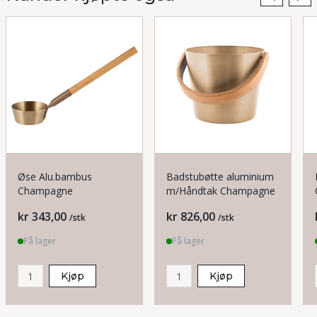
Øse Alu.bambus
Badstubøtte aluminium
Champagne
m/Håndtak Champagne
Pris
Pris
kr 343,00
kr 826,00
/stk
/stk
På lager
På lager
Kjøp
Kjøp