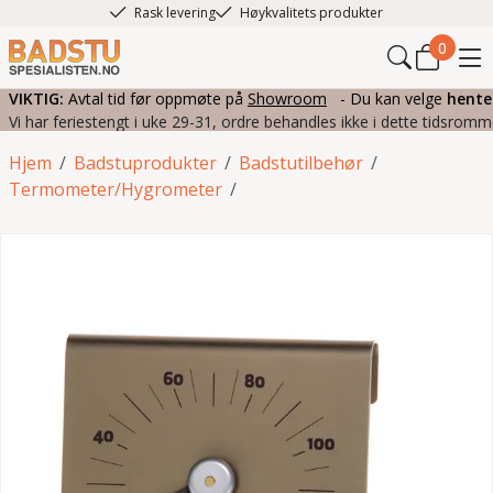
Rask levering
Høykvalitets produkter
0
VIKTIG:
Avtal tid før oppmøte på
Showroom
- Du kan velge
hente
Vi har feriestengt i uke 29-31, ordre behandles ikke i dette tidsromm
Hjem
/
Badstuprodukter
/
Badstutilbehør
/
Termometer/Hygrometer
/