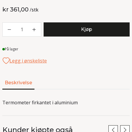
kr 361,00
/
stk
1
Kjøp
Lager
På lager
Legg i ønskeliste
Beskrivelse
Termometer firkantet i aluminium
Kunder kjøpte også