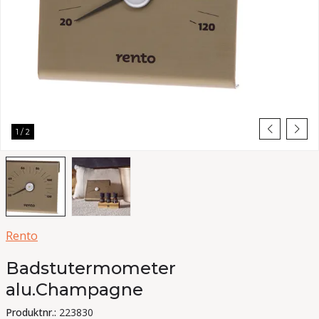
1
/
2
Rento
Badstutermometer
alu.Champagne
Produktnr.:
223830