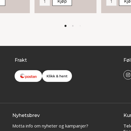
p
Kjøp
Kj
Frakt
Føl
Nyhetsbrev
Ku
Motta info om nyheter og kampanjer?
Tel