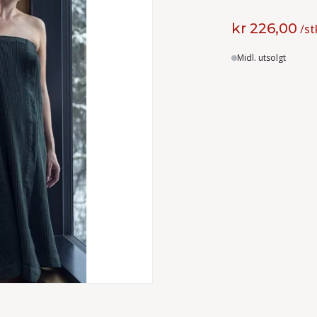
kr 226,00
/
st
Lager
Midl. utsolgt