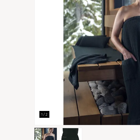
1
/
2