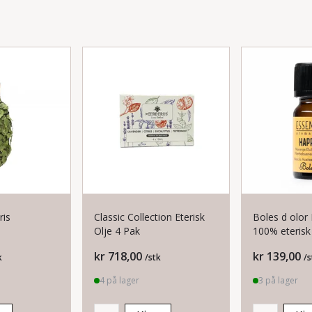
ris
Classic Collection Eterisk
Boles d olor Happiness
Olje 4 Pak
100% eterisk
Pris
Pris
kr 718,00
kr 139,00
k
/stk
/s
4 på lager
3 på lager