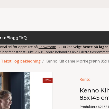
rke
Blogg
FAQ
vtal tid før oppmøte på
Showroom
- Du kan velge
hente på lager
Vi har feriestengt i uke 29-31, ordre behandles ikke i dette tidsrommet
Tekstil og bekledning
/
Kenno Kilt dame Mørkegrønn 85x
Rento
-25%
Kenno Ki
85x145 c
Produktnr.:
62163