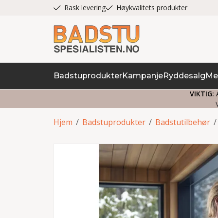
Rask levering
Høykvalitets produkter
Badstuprodukter
Kampanje
Ryddesalg
Me
VIKTIG:
A
Hjem
/
Badstuprodukter
/
Badstutilbehør
/