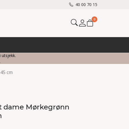
40 00 70 15
0
Mine sider
i utsjekk.
.
145 cm
lt dame Mørkegrønn
m
1