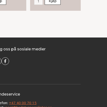
øp
Kjøp
K
g oss på sosiale medier
ndeservice
efon:
+47 40 00 70 15