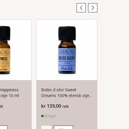
Boles d olor Sweet
Boles d olor Energy 10
 olje 10 ml
Dreams 100% eterisk olje
eterisk olje
10 ml
Pris
Pris
kr 139,00
kr 139,00
tk
/stk
På lager
På lager