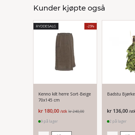
Kunder kjøpte også
-25%
RYDDESALG
Kenno kilt herre Sort-Beige
Badstu Bjørke
70x145 cm
Pris
Pris
kr 180,00
kr 136,00
/stk
kr 240,00
/st
9 på lager
2 på lager