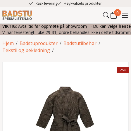
Rask levering
Høykvalitets produkter
0
VIKTIG:
Avtal tid før oppmøte på
Showroom
- Du kan velge
hente
Vi har feriestengt i uke 29-31, ordre behandles ikke i dette tidsromm
Hjem
/
Badstuprodukter
/
Badstutilbehør
/
Tekstil og bekledning
/
-25%