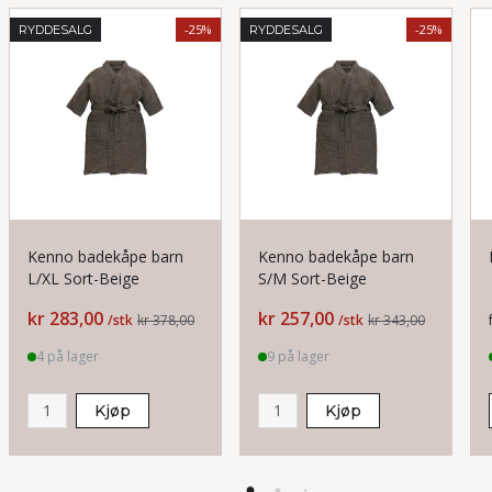
-25%
-25%
RYDDESALG
RYDDESALG
Kenno badekåpe barn
Kenno badekåpe barn
L/XL Sort-Beige
S/M Sort-Beige
Pris
Pris
kr 283,00
kr 257,00
/stk
kr 378,00
/stk
kr 343,00
4 på lager
9 på lager
Kjøp
Kjøp