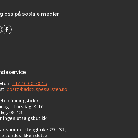
g oss på sosiale medier
ndeservice
efon:
+47 40 00 70 15
st:
post@badstuspesialisten.no
efon åpningstider
dag - Torsdag: 8-16
dag: 08-13
er ingen utsalgsbutikk.
har sommerstengt uke 29 - 31,
re sendes ikke i dette