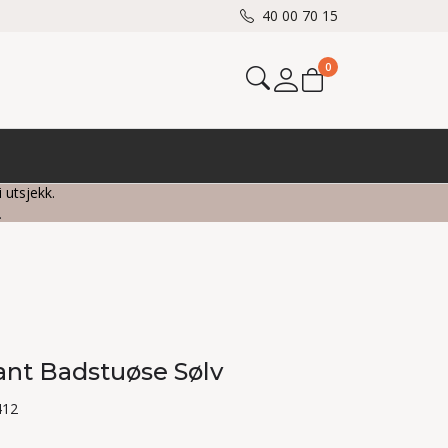
40 00 70 15
0
Mine sider
i utsjekk.
.
iant Badstuøse Sølv
412