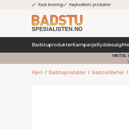
Rask levering
Høykvalitets produkter
Badstuprodukter
Kampanje
Ryddesalg
Me
VIKTIG:
A
Hjem
/
Badstuprodukter
/
Badstutilbehør
/