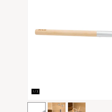
1
/
3