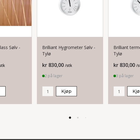
lass Sølv -
Brilliant Hygrometer Sølv -
Brilliant ter
Tylø
Tylø
Pris
Pris
kr 830,00
kr 830,00
stk
/stk
/s
2 på lager
3 på lager
p
Kjøp
Kj