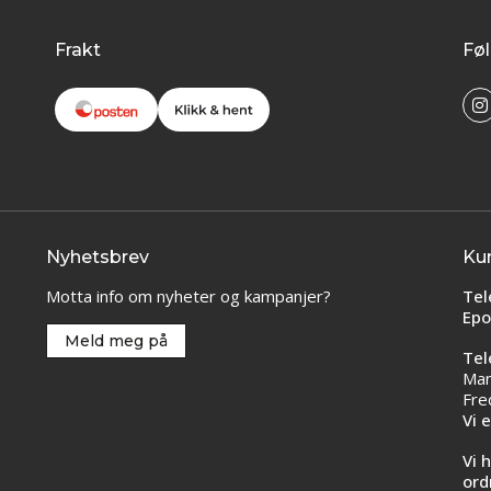
Frakt
Føl
Nyhetsbrev
Ku
Motta info om nyheter og kampanjer?
Tel
Epo
Meld meg på
Tel
Man
Fre
Vi 
Vi 
ord