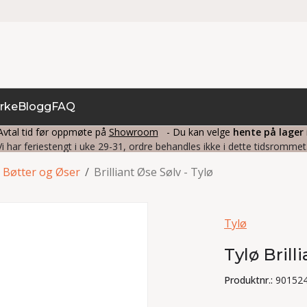
rke
Blogg
FAQ
vtal tid før oppmøte på
Showroom
- Du kan velge
hente på lager
Vi har feriestengt i uke 29-31, ordre behandles ikke i dette tidsrommet
Bøtter og Øser
/
Brilliant Øse Sølv - Tylø
Tylø
Tylø Brill
Produktnr.:
90152