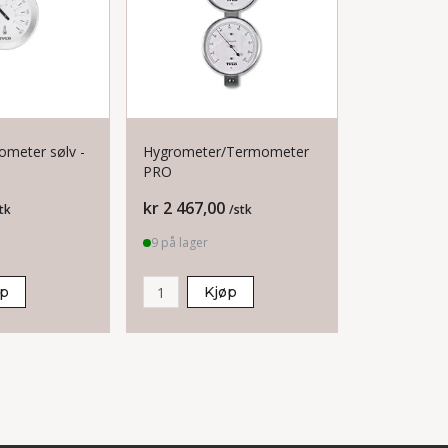
mometer sølv -
Hygrometer/Termometer
Hodepute 
PRO
Pris
Pris
kr 2 467,00
kr 2 063,0
tk
/stk
9 på lager
2 på lager
øp
Kjøp
K