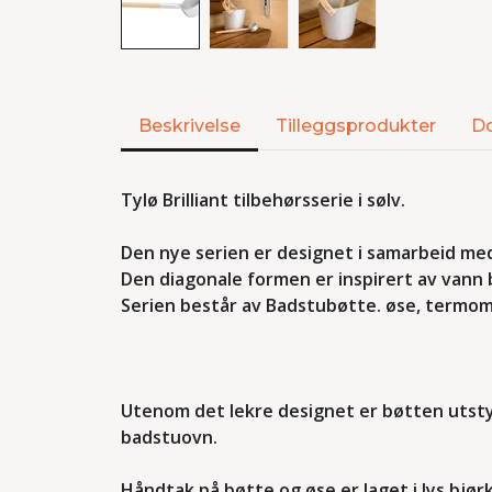
Beskrivelse
Tilleggsprodukter
D
Tylø Brilliant tilbehørsserie i sølv.
Den nye serien er designet i samarbeid med
Den diagonale formen er inspirert av vann 
Serien består av Badstubøtte. øse, termom
Utenom det lekre designet er bøtten utstyr
badstuovn.
Håndtak på bøtte og øse er laget i lys bjø