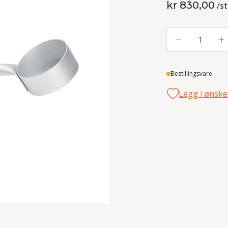
kr 830,00
/
st
1
Lager
Bestillingsvare
Legg i ønske