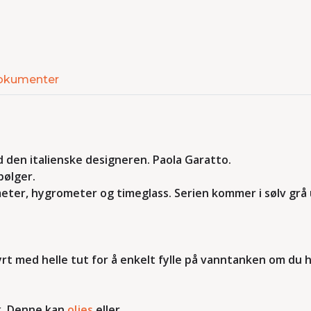
okumenter
 den italienske designeren. Paola Garatto.
bølger.
eter, hygrometer og timeglass. Serien kommer i sølv grå 
t med helle tut for å enkelt fylle på vanntanken om du ha
rk. Denne kan
oljes
eller