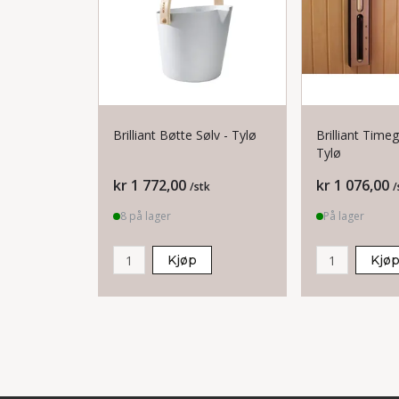
Brilliant Bøtte Sølv - Tylø
Brilliant Timeg
Tylø
Pris
Pris
kr 1 772,00
kr 1 076,00
/stk
/
8 på lager
På lager
Kjøp
Kjø