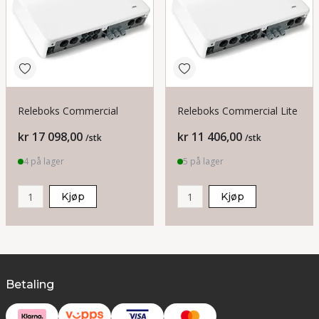
Releboks Commercial
Releboks Commercial Lite
Pris
Pris
kr 17 098,00
kr 11 406,00
/stk
/stk
4 på lager
5 på lager
Kjøp
Kjøp
Betaling