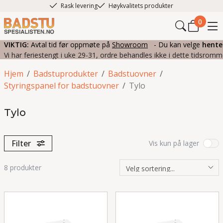
Rask levering
Høykvalitets produkter
0
VIKTIG:
Avtal tid før oppmøte på
Showroom
- Du kan velge
hente
Vi har feriestengt i uke 29-31, ordre behandles ikke i dette tidsromm
Hjem
/
Badstuprodukter
/
Badstuovner
/
Styringspanel for badstuovner
/
Tylo
Tylo
Filter
Vis kun på lager
8
produkter