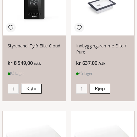
Styrepanel Tylö Elite Cloud
Innbyggingsramme Elite /
Pure
Pris
Pris
kr 8 549,00
kr 637,00
/stk
/stk
På lager
På lager
Kjøp
Kjøp