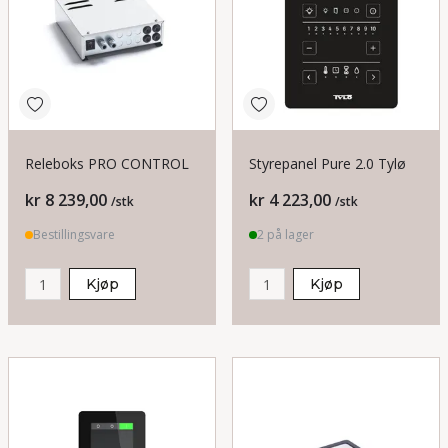
Releboks PRO CONTROL
Styrepanel Pure 2.0 Tylø
Pris
Pris
kr 8 239,00
kr 4 223,00
/stk
/stk
Bestillingsvare
2 på lager
Kjøp
Kjøp