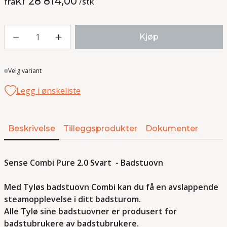
kr 28 814,00
fra
/
stk
1
Kjøp
Lager
Velg variant
Legg i ønskeliste
Beskrivelse
Tilleggsprodukter
Dokumenter
Sense Combi Pure 2.0 Svart
- Badstuovn
Med Tyløs badstuovn Combi kan du få en avslappende
steamopplevelse i ditt badsturom.
Alle Tylø sine badstuovner er produsert for
badstubrukere av badstubrukere.