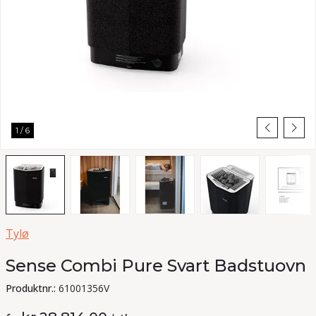
1
/
6
Tylø
Sense Combi Pure Svart Badstuovn
Produktnr.:
61001356V