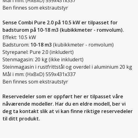
Mål i mm: (HxBxD) 559x431x337
Ben finnes som ekstrautstyr
Sense Combi Pure 2.0 på 10.5 kW er tilpasset for
badsturom på 10-18 m3 (kubikkmeter - romvolum).
Effekt: 10.5 kW
Badsturom:
10-18
m3
(kubikkmeter - romvolum)
Styrepanel: Pure 2.0 (inkludert)
Stenmagasin: 20 kg (ikke inkludert)
Steinmagasin i rustfrittstål og overdel i aluminium 20 kg
Mål i mm: (HxBxD) 559x431x337
Ben finnes som ekstrautstyr
Reservedeler som er oppført her er tilpasset våre
nåværende modeller.
Har du en eldre modell, ber vi
deg ta kontakt slik at vi kan finne riktige reservedeler
til ditt produkt.