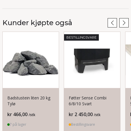
Kunder kjøpte også
BESTILLINGSVARE
Badstustein liten 20 kg
Føtter Sense Combi
Tylø
6/8/10 Svart
Pris
Pris
kr 466,00
kr 2 450,00
/stk
/stk
7 på lager
Bestillingsvare