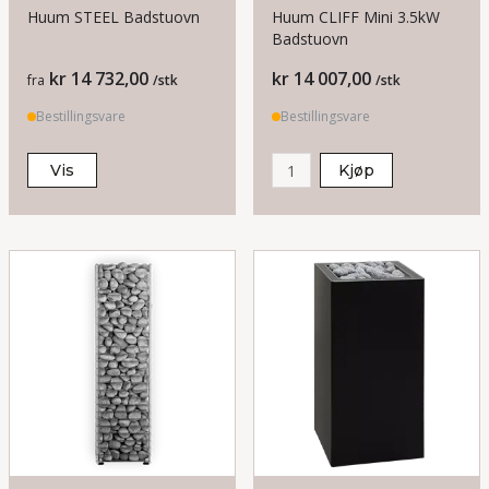
Huum STEEL Badstuovn
Huum CLIFF Mini 3.5kW
Badstuovn
Pris
Pris
kr 14 732,00
kr 14 007,00
fra
/stk
/stk
Bestillingsvare
Bestillingsvare
Vis
Kjøp