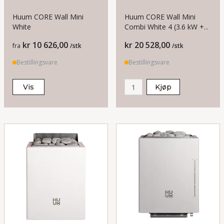
Huum CORE Wall Mini
Huum CORE Wall Mini
White
Combi White 4 (3.6 kW +
1kW) Badstuovn
Pris
Pris
kr 10 626,00
kr 20 528,00
fra
/stk
/stk
Bestillingsvare
Bestillingsvare
Vis
Kjøp