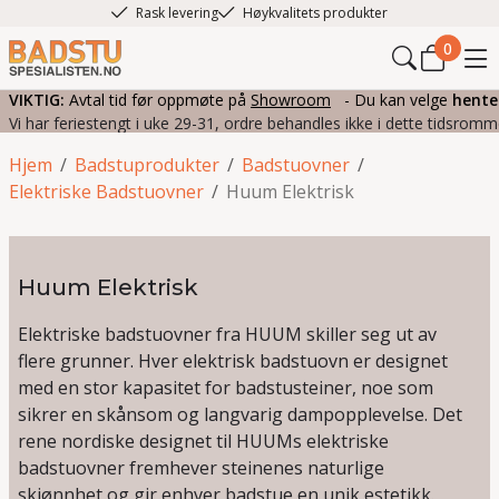
Rask levering
Høykvalitets produkter
0
VIKTIG:
Avtal tid før oppmøte på
Showroom
- Du kan velge
hente
Vi har feriestengt i uke 29-31, ordre behandles ikke i dette tidsromm
Hjem
/
Badstuprodukter
/
Badstuovner
/
Elektriske Badstuovner
/
Huum Elektrisk
Huum Elektrisk
Elektriske badstuovner fra HUUM skiller seg ut av
flere grunner. Hver elektrisk badstuovn er designet
med en stor kapasitet for badstusteiner, noe som
sikrer en skånsom og langvarig dampopplevelse. Det
rene nordiske designet til HUUMs elektriske
badstuovner fremhever steinenes naturlige
skjønnhet og gir enhver badstue en unik estetikk.