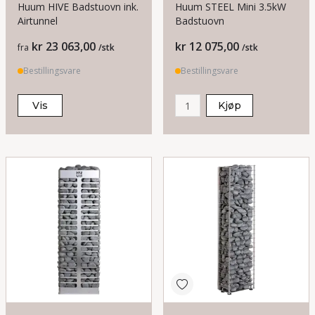
Huum HIVE Badstuovn ink.
Huum STEEL Mini 3.5kW
Airtunnel
Badstuovn
Pris
Pris
kr 23 063,00
kr 12 075,00
fra
/stk
/stk
Bestillingsvare
Bestillingsvare
Vis
Kjøp