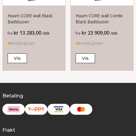
Huum CORE wall Black
Huum CORE wall Combi
Badstuovn
Black Badstuovn
Pris
Pris
kr 13 283,00
kr 23 909,00
fra
/stk
fra
/stk
Bestillingsvare
Bestillingsvare
Vis
Vis
Betaling
Frakt