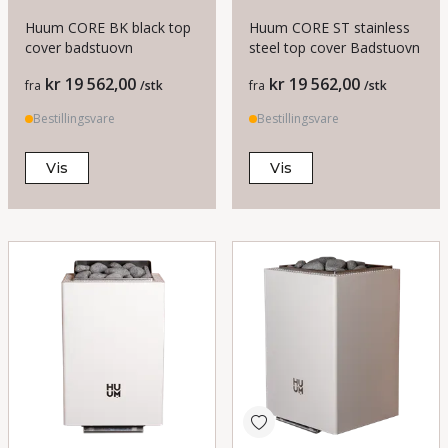
Huum CORE BK black top
Huum CORE ST stainless
cover badstuovn
steel top cover Badstuovn
Pris
Pris
kr 19 562,00
kr 19 562,00
fra
/stk
fra
/stk
Bestillingsvare
Bestillingsvare
Vis
Vis