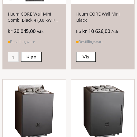
Huum CORE Wall Mini
Huum CORE Wall Mini
Combi Black 4 (3.6 kW +
Black
1kW) Badstuovn
Pris
Pris
kr 20 045,00
kr 10 626,00
/stk
fra
/stk
Bestillingsvare
Bestillingsvare
Kjøp
Vis