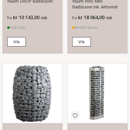
Huum Drop 6 er stoppet for all salg av DSB fra 26/1-
Huum DROP Badstuovn
Huum HIVE Mini
Badstuovn ink. Airtunnel
2024
Pris
Pris
kr 10 143,00
kr 18 064,00
fra
/stk
fra
/stk
4 på lager
Bestillingsvare
Vis
Vis