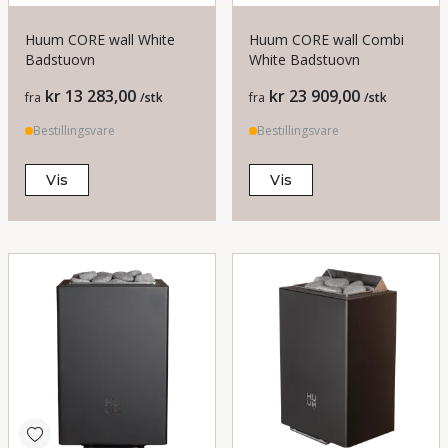
Huum CORE wall White
Huum CORE wall Combi
Badstuovn
White Badstuovn
Pris
Pris
kr 13 283,00
kr 23 909,00
fra
/stk
fra
/stk
Bestillingsvare
Bestillingsvare
Vis
Vis