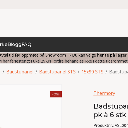
rke
Blogg
FAQ
vtal tid før oppmøte på
Showroom
- Du kan velge
hente på lager
Vi har feriestengt i uke 29-31, ordre behandles ikke i dette tidsrommet
r
/
Badstupanel
/
Badstupanel STS
/
15x90 STS
/
Badstupa
Thermory
-30%
Badstupan
pk à 6 s
Produktnr.:
VSL00