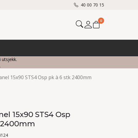
40 00 70 15
0
Mine sider
i utsjekk.
.
nel 15x90 STS4 Osp pk à 6 stk 2400mm
el 15x90 STS4 Osp
tk 2400mm
4124