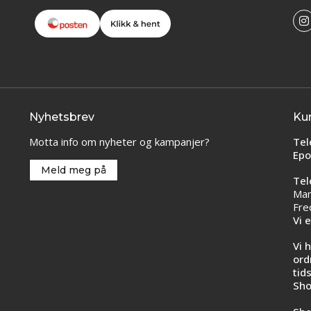
Nyhetsbrev
Ku
Motta info om nyheter og kampanjer?
Tel
Epo
Meld meg på
Tel
Man
Fre
Vi 
Vi 
ord
tid
Sho