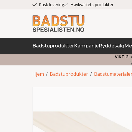
Rask levering
Høykvalitets produkter
Badstuprodukter
Kampanje
Ryddesalg
Me
VIKTIG:
A
Hjem
/
Badstuprodukter
/
Badstumateriale