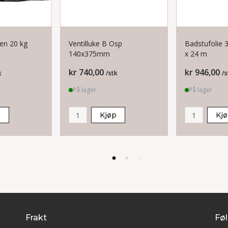
ten 20 kg
Ventilluke B Osp
Badstufolie
140x375mm
x 24 m
Pris
Pris
kr 740,00
kr 946,00
k
/stk
/s
På lager
På lager
p
Kjøp
Kj
Frakt
Føl