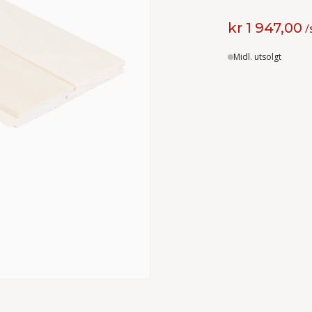
kr 1 947,00
/
Lager
Midl. utsolgt