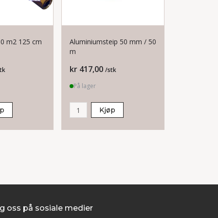
 30 m2 125 cm
Aluminiumsteip 50 mm / 50
Badstupane
m
Osp pk à 6
Pris
Pris
kr 417,00
kr 1 704,0
tk
/stk
På lager
På lager
øp
Kjøp
K
g oss på sosiale medier