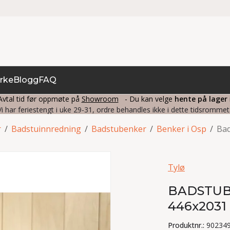
rke
Blogg
FAQ
vtal tid før oppmøte på
Showroom
- Du kan velge
hente på lager
Vi har feriestengt i uke 29-31, ordre behandles ikke i dette tidsrommet
r
/
Badstuinnredning
/
Badstubenker
/
Benker i Osp
/
Bad
Tylø
BADSTUB
446x2031
Produktnr.:
90234