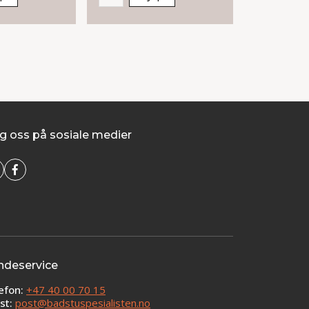
g oss på sosiale medier
ndeservice
efon:
+47 40 00 70 15
st:
post@badstuspesialisten.no