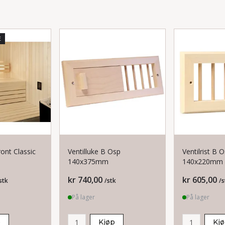
E
ont Classic
Ventilluke B Osp
Ventilrist B 
140x375mm
140x220mm
Pris
Pris
kr 740,00
kr 605,00
stk
/stk
/s
På lager
På lager
p
Kjøp
Kj