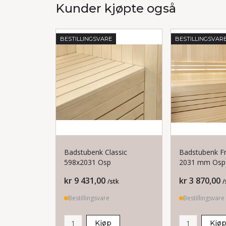
Kunder kjøpte også
BESTILLINGSVARE
BESTILLINGSVAR
Badstubenk Classic
Badstubenk Fr
598x2031 Osp
2031 mm Osp
Pris
Pris
kr 9 431,00
kr 3 870,00
/stk
/
Bestillingsvare
Bestillingsvare
Kjøp
Kjø