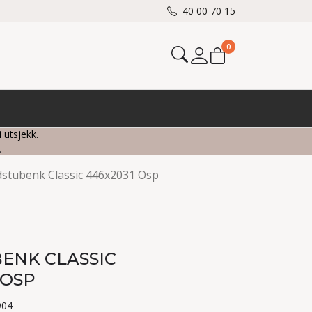
40 00 70 15
0
Mine sider
i utsjekk.
.
stubenk Classic 446x2031 Osp
ENK CLASSIC
 OSP
904