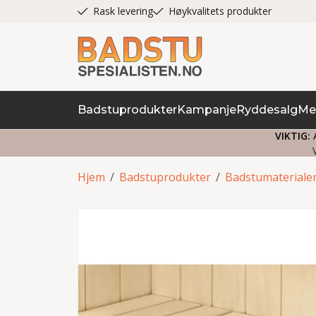
Rask levering
Høykvalitets produkter
Badstuprodukter
Kampanje
Ryddesalg
Me
VIKTIG:
A
Hjem
/
Badstuprodukter
/
Badstumateriale