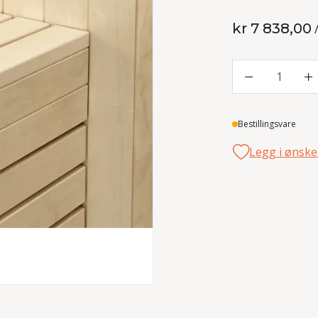
kr 7 838,00
1
Lager
Bestillingsvare
Legg i ønske