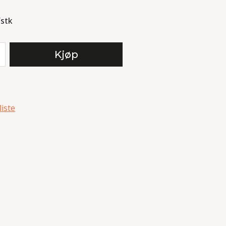
/
stk
Kjøp
liste